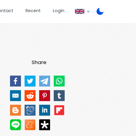
ontact
Recent
Login
Share