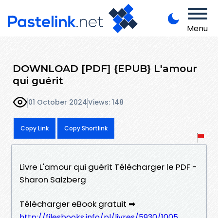
Menu
DOWNLOAD [PDF] {EPUB} L'amour
qui guérit
01 October 2024
Views: 148
Copy Link
Copy Shortlink
Livre L'amour qui guérit Télécharger le PDF -
Sharon Salzberg
Télécharger eBook gratuit ➡
http://filesbooks.info/pl/livres/5930/1005