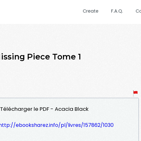
Create
F.A.Q.
C
ssing Piece Tome 1
 Télécharger le PDF - Acacia Black
http://ebooksharez.info/pl/livres/157862/1030