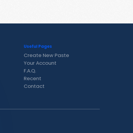
Useful Pages
Create New Paste
Your Account
F.A.Q.
Recent
Contact