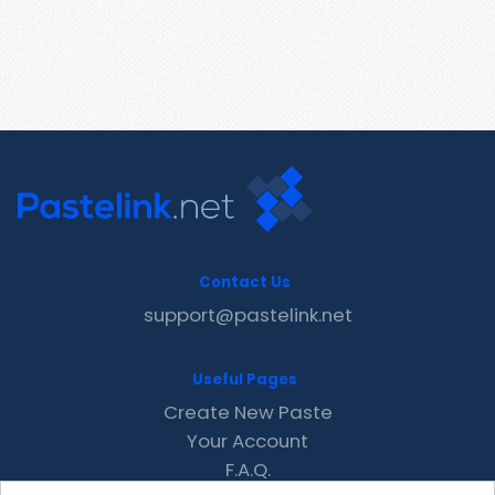
Contact Us
support@pastelink.net
Useful Pages
Create New Paste
Your Account
F.A.Q.