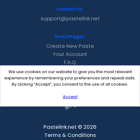
Contact Us
support@pastelink.net
Useful Pages
Create New Paste
Your Account
F.A.Q.
Recent
We use cookies on our website to give you the most relevant
Contact
experience by remembering your preferences and repeat visits.
By clicking “Accept”, you consent to the use of all cookies.
Accept
Pastelink.net © 2026
Terms & Conditions