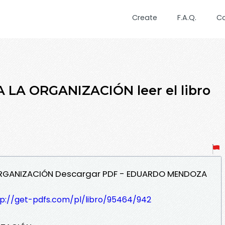
Create
F.A.Q.
C
LA ORGANIZACIÓN leer el libro
 ORGANIZACIÓN Descargar PDF - EDUARDO MENDOZA
tp://get-pdfs.com/pl/libro/95464/942