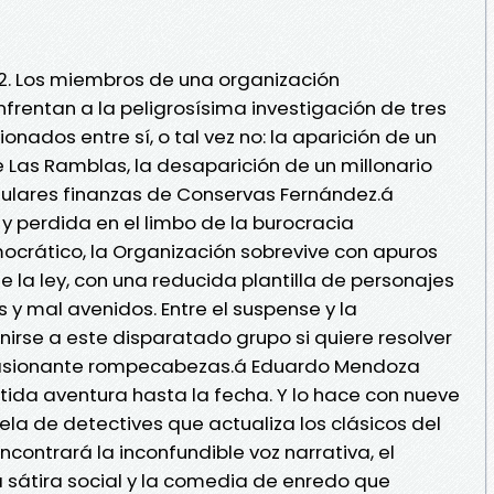
2. Los miembros de una organización
rentan a la peligrosísima investigación de tres
onados entre sí, o tal vez no: la aparición de un
e Las Ramblas, la desaparición de un millonario
ingulares finanzas de Conservas Fernández.á
 perdida en el limbo de la burocracia
mocrático, la Organización sobrevive con apuros
e la ley, con una reducida plantilla de personajes
y mal avenidos. Entre el suspense y la
nirse a este disparatado grupo si quiere resolver
pasionante rompecabezas.á Eduardo Mendoza
tida aventura hasta la fecha. Y lo hace con nueve
la de detectives que actualiza los clásicos del
encontrará la inconfundible voz narrativa, el
la sátira social y la comedia de enredo que