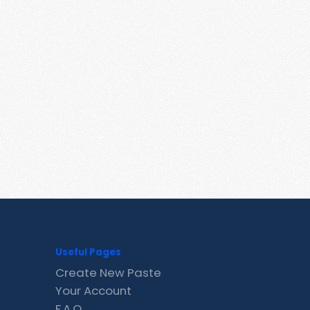
Useful Pages
Create New Paste
Your Account
F.A.Q.