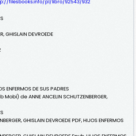
p://filesbooks.info/pl/libro/92543/932
ES
R, GHISLAIN DEVROEDE
2
JOS ENFERMOS DE SUS PADRES
Pub Mobi) de ANNE ANCELIN SCHUTZENBERGER,
ES
BERGER, GHISLAIN DEVROEDE PDF, HIJOS ENFERMOS
BERGER, GHISLAIN DEVROEDE Epub, HIJOS ENFERMOS