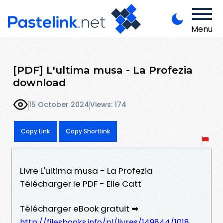
Menu
[PDF] L'ultima musa - La Profezia
download
15 October 2024
Views: 174
Copy Link
Copy Shortlink
Livre L'ultima musa - La Profezia
Télécharger le PDF - Elle Catt
Télécharger eBook gratuit ➡
http://filesbooks.info/pl/livres/149844/1018