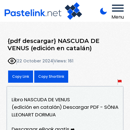
Menu
{pdf descargar} NASCUDA DE
VENUS (edición en catalán)
22 October 2024
Views: 161
Copy Link
Copy Shortlink
Libro NASCUDA DE VENUS
(edición en catalán) Descargar PDF - SÒNIA
LLEONART DORMUA
Descargar eBook gratis ➡