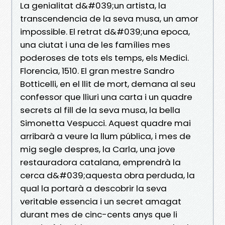
La genialitat d&#039;un artista, la
transcendencia de la seva musa, un amor
impossible. El retrat d&#039;una epoca,
una ciutat i una de les famílies mes
poderoses de tots els temps, els Medici.
Florencia, 1510. El gran mestre Sandro
Botticelli, en el llit de mort, demana al seu
confessor que lliuri una carta i un quadre
secrets al fill de la seva musa, la bella
Simonetta Vespucci. Aquest quadre mai
arribarà a veure la llum pública, i mes de
mig segle despres, la Carla, una jove
restauradora catalana, emprendrà la
cerca d&#039;aquesta obra perduda, la
qual la portarà a descobrir la seva
veritable essencia i un secret amagat
durant mes de cinc-cents anys que li