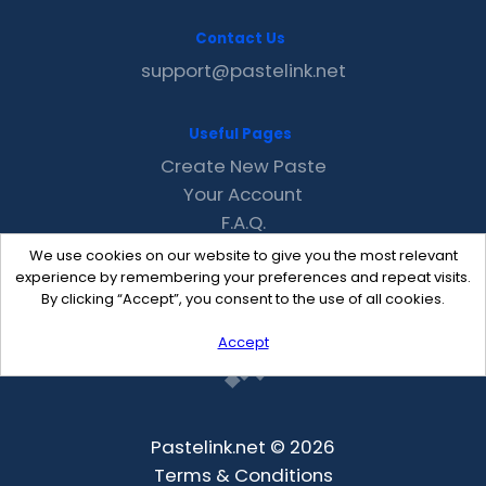
Contact Us
support@pastelink.net
Useful Pages
Create New Paste
Your Account
F.A.Q.
Recent
We use cookies on our website to give you the most relevant
Contact
experience by remembering your preferences and repeat visits.
By clicking “Accept”, you consent to the use of all cookies.
Accept
Pastelink.net © 2026
Terms & Conditions