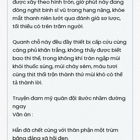
được xây theo hình tròn, giờ phút này đang
đông nghịt binh sĩ vũ trang hạng nặng, khóe
mắt thanh niên lướt qua đánh giá sơ lược,
tối thiểu có trên trăm người.
Quanh chỗ này đều đầy thiết bị cấp cứu cùng
cáng phủ khăn trắng, không thấy được biết
bao thi thể, trong không khí tràn ngập mùi
khói thuốc súng, mùi cháy sém, máu tươi
cùng thịt thối trộn thành thứ mùi khó có thể
tả thành lời.
Truyện đam mỹ quân đội: Bước nhầm đường
ngay
Văn án :
Hắn đã chết cùng với thân phận một trùm
băng đảng xã hội đen.