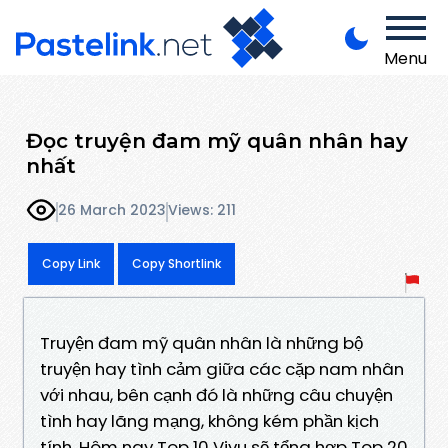
Menu
Đọc truyện đam mỹ quân nhân hay
nhất
26 March 2023
Views: 211
Copy Link
Copy Shortlink
Truyện đam mỹ quân nhân là những bộ
truyện hay tình cảm giữa các cặp nam nhân
với nhau, bên cạnh đó là những câu chuyện
tình hay lãng mạng, không kém phần kịch
tính. Hôm nay Top 10 Vivu sẽ tổng hợp Top 20