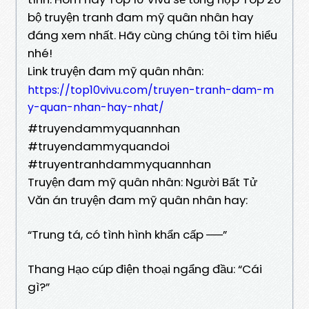
bộ truyện tranh đam mỹ quân nhân hay
đáng xem nhất. Hãy cùng chúng tôi tìm hiểu
nhé!
Link truyện đam mỹ quân nhân:
https://top10vivu.com/truyen-tranh-dam-m
y-quan-nhan-hay-nhat/
#truyendammyquannhan
#truyendammyquandoi
#truyentranhdammyquannhan
Truyện đam mỹ quân nhân: Người Bất Tử
Văn án truyện đam mỹ quân nhân hay:
“Trung tá, có tình hình khẩn cấp ──”
Thang Hạo cúp điện thoại ngẩng đầu: “Cái
gì?”