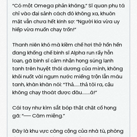
“Có một Omega phản kháng,” Sĩ quan phụ tá
chỉ vào đại sảnh cách đó không xa, khuôn
mặt vẫn chưa hết kinh sợ: “Người kia vừa uy
hiếp vừa muốn chạy trốn!”
Thanh niên khó mà kiềm chế hơi thở hổn hển
đang khống chế binh sĩ Alpha run rẩy hỗn
loạn, gã binh sĩ cảm nhận họng súng lạnh
tanh trên huyệt thái dương của mình, không
khỏi nuốt vài ngụm nước miếng trộn lẫn máu
tanh, khàn khàn nói: “Thả……thả tôi ra, cậu
không chạy thoát được đâu……..á!”
Cái tay như kìm sắt bóp thật chặt cổ họng
gã: “── Câm miệng.”
Đây là khu vực công cộng của nhà tù, phòng