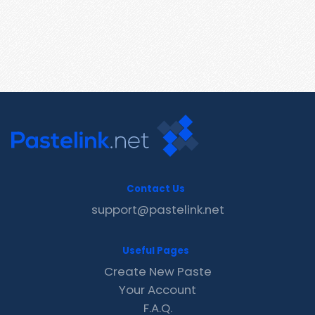
Contact Us
support@pastelink.net
Useful Pages
Create New Paste
Your Account
F.A.Q.