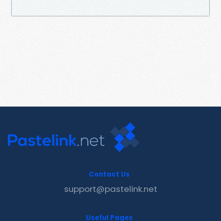
Contact Us
support@pastelink.net
Useful Pages