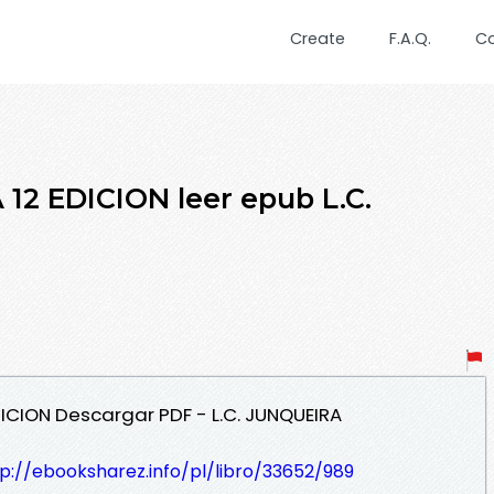
Create
F.A.Q.
C
12 EDICION leer epub L.C.
DICION Descargar PDF - L.C. JUNQUEIRA
p://ebooksharez.info/pl/libro/33652/989