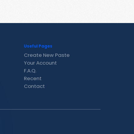
Useful Pages
Create New Paste
Your Account
F.A.Q.
Recent
Contact