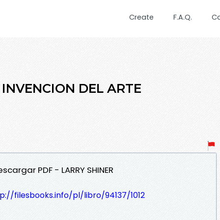
Create
F.A.Q.
C
A INVENCION DEL ARTE
Descargar PDF - LARRY SHINER
p://filesbooks.info/pl/libro/94137/1012