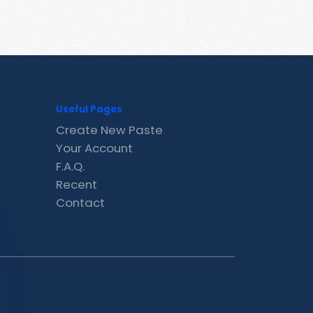
Useful Pages
Create New Paste
Your Account
F.A.Q.
Recent
Contact