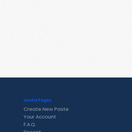
Useful Pages
Create New Paste
Your Account
F.A.Q.
Recent