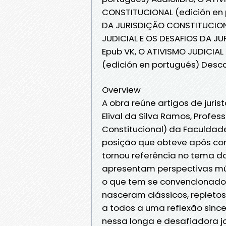
CONSTITUCIONAL (edición en p
DA JURISDIÇÃO CONSTITUCIONA
JUDICIAL E OS DESAFIOS DA J
Epub VK, O ATIVISMO JUDICIA
(edición en portugués) Desca
Overview
A obra reúne artigos de juri
Elival da Silva Ramos, Profess
Constitucional) da Faculdade
posição que obteve após con
tornou referência no tema do
apresentam perspectivas múlt
o que tem se convencionado 
nasceram clássicos, repleto
a todos a uma reflexão sinc
nessa longa e desafiadora j