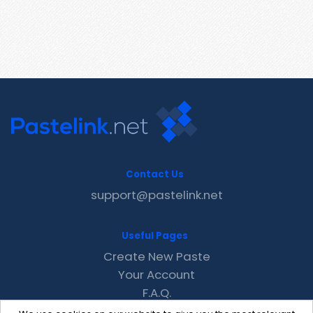
Contact Us
support@pastelink.net
Useful Pages
Create New Paste
Your Account
F.A.Q.
Recent