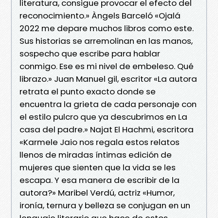
literatura, consigue provocar el efecto del
reconocimiento.» Àngels Barceló «Ojalá
2022 me depare muchos libros como este.
Sus historias se arremolinan en las manos,
sospecho que escribe para hablar
conmigo. Ese es mi nivel de embeleso. Qué
librazo.» Juan Manuel gil, escritor «La autora
retrata el punto exacto donde se
encuentra la grieta de cada personaje con
el estilo pulcro que ya descubrimos en La
casa del padre.» Najat El Hachmi, escritora
«Karmele Jaio nos regala estos relatos
llenos de miradas íntimas edición de
mujeres que sienten que la vida se les
escapa. Y esa manera de escribir de la
autora?» Maribel Verdú, actriz «Humor,
ironía, ternura y belleza se conjugan en un
lenguaje literario que hace de estos