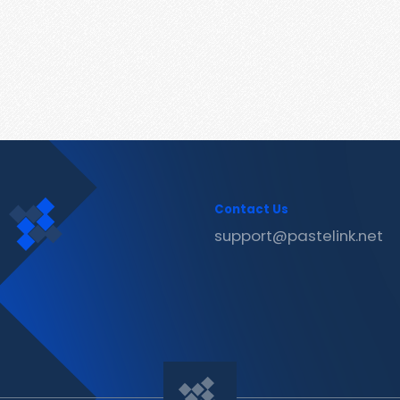
Contact Us
support@pastelink.net