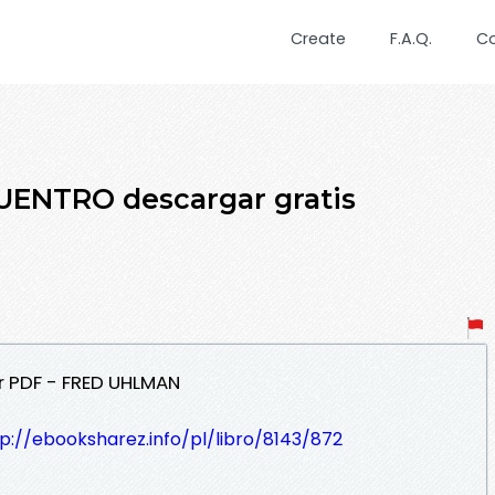
Create
F.A.Q.
C
UENTRO descargar gratis
 PDF - FRED UHLMAN
p://ebooksharez.info/pl/libro/8143/872