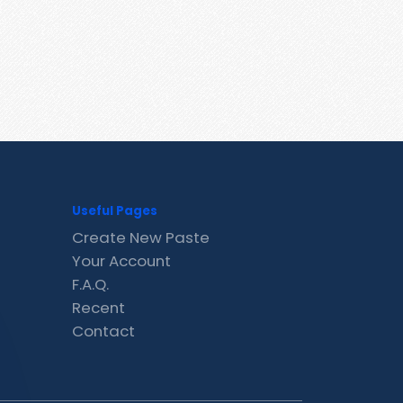
Useful Pages
Create New Paste
Your Account
F.A.Q.
Recent
Contact