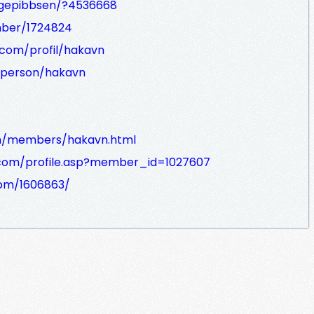
ngepibbsen/?4536668
mber/1724824
com/profil/hakavn
/person/hakavn
om/members/hakavn.html
a.com/profile.asp?member_id=1027607
com/1606863/