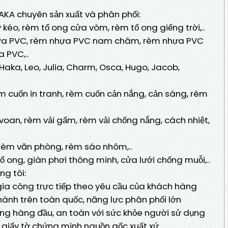
AKA chuyên sản xuất và phân phối:
kéo, rèm tổ ong cửa vòm, rèm tổ ong giếng trời,..
ựa PVC, rèm nhựa PVC nam châm, rèm nhựa PVC
 PVC,..
Haka, Leo, Julia, Charm, Osca, Hugo, Jacob,
m cuốn in tranh, rèm cuốn cản nắng, cản sáng, rèm
 voan, rèm vải gấm, rèm vải chống nắng, cách nhiệt,
, rèm văn phòng, rèm sáo nhôm,..
 ong, giàn phơi thông minh, cửa lưới chống muỗi,..
ng tôi:
 gia công trực tiếp theo yêu cầu của khách hàng
 thành trên toàn quốc, năng lực phân phối lớn
g hàng đầu, an toàn với sức khỏe người sử dụng
 giấy tờ chứng minh nguồn gốc xuất xứ