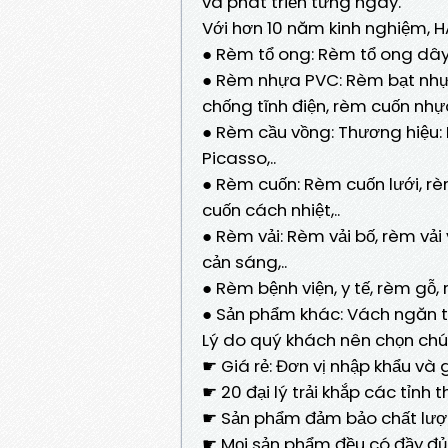
và phát triển từng ngày.
Với hơn 10 năm kinh nghiệm, H
● Rèm tổ ong: Rèm tổ ong dây 
● Rèm nhựa PVC: Rèm bạt nh
chống tĩnh điện, rèm cuốn nhựa
● Rèm cầu vồng: Thương hiệu: 
Picasso,..
● Rèm cuốn: Rèm cuốn lưới, rè
cuốn cách nhiệt,..
● Rèm vải: Rèm vải bố, rèm vải
cản sáng,..
● Rèm bệnh viện, y tế, rèm gỗ
● Sản phẩm khác: Vách ngăn tổ
Lý do quý khách nên chọn chú
☛ Giá rẻ: Đơn vị nhập khẩu và
☛ 20 đại lý trải khắp các tỉnh
☛ Sản phẩm đảm bảo chất lượn
☛ Mọi sản phẩm đều có đầy đủ