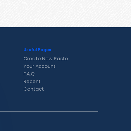
Useful Pages
Create New Paste
Your Account
F.A.Q.
Recent
Contact