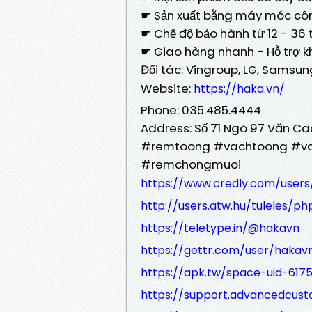
☛ Sản xuất bằng máy móc cô
☛ Chế độ bảo hành từ 12 - 36
☛ Giao hàng nhanh - Hỗ trợ kh
Đối tác: Vingroup, LG, Samsung,
Website:
https://haka.vn/
Phone: 035.485.4444
Address: Số 71 Ngõ 97 Văn Cao,
#remtoong #vachtoong #va
#remchongmuoi
https://www.credly.com/user
http://users.atw.hu/tuleles/
https://teletype.in/@hakavn
https://gettr.com/user/hakav
https://apk.tw/space-uid-6175
https://support.advancedcust