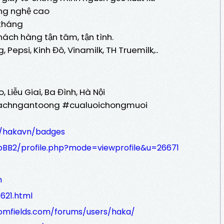
ng nghệ cao
 tháng
ách hàng tận tâm, tận tình.
 Pepsi, Kinh Đô, Vinamilk, TH Truemilk,..
 Liễu Giai, Ba Đình, Hà Nội
chngantoong #cualuoichongmuoi
s/hakavn/badges
phpBB2/profile.php?mode=viewprofile&u=26671
n
621.html
omfields.com/forums/users/haka/