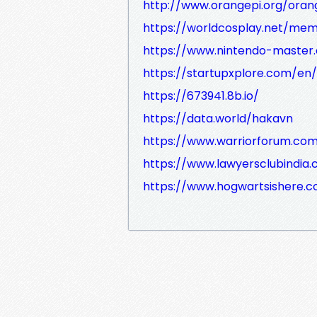
http://www.orangepi.org/ora
https://worldcosplay.net/me
https://www.nintendo-master.
https://startupxplore.com/en
https://673941.8b.io/
https://data.world/hakavn
https://www.warriorforum.c
https://www.lawyersclubindi
https://www.hogwartsishere.