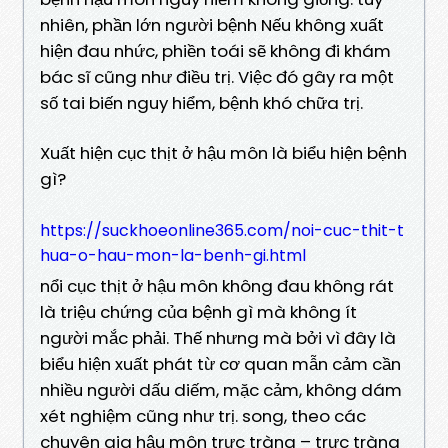
nhiên, phần lớn người bệnh Nếu không xuất
hiện đau nhức, phiền toái sẽ không đi khám
bác sĩ cũng như điều trị. Việc đó gây ra một
số tai biến nguy hiểm, bệnh khó chữa trị.
Xuất hiện cục thịt ở hậu môn là biểu hiện bệnh
gì?
https://suckhoeonline365.com/noi-cuc-thit-t
hua-o-hau-mon-la-benh-gi.html
nổi cục thịt ở hậu môn không đau không rát
là triệu chứng của bệnh gì mà không ít
người mắc phải. Thế nhưng mà bởi vì đây là
biểu hiện xuất phát từ cơ quan mẫn cảm cần
nhiều người dấu diếm, mặc cảm, không dám
xét nghiệm cũng như trị. song, theo các
chuyên gia hậu môn trực tràng – trực tràng