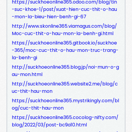
https://suckhoeonline365.odoo.com/blog/tin
-suc-khoe-1/post/xuat-hien-cuc-thit-o-hau
-mon-la-bieu-hien-benh-gi-67
http://www.skonline365.viamagus.com/blog/
Moc-cuc-thit-o-hau-mon-la-benh-gi.html
https://suckhoeonline365.gitbook.io/suckhoe
-365/moc-cuc-thit-o-hau-mon-truc-trang-
la-benh-gi
http://suckhoeonline365.blog.jp/noi-mun-o-g
au-mon.html
http://suckhoeonline365.website2.me/blog/c
uc-thit-hau-mon
https://suckhoeonline365.mystrikingly.com/bl
og/cuc-thit-hau-mon
https://suckhoeonline365.cocolog-nifty.com/
blog/2022/03/post-bc9a10.html