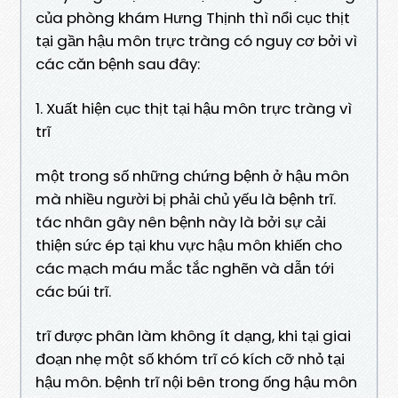
của phòng khám Hưng Thịnh thì nổi cục thịt
tại gần hậu môn trực tràng có nguy cơ bởi vì
các căn bệnh sau đây:
1. Xuất hiện cục thịt tại hậu môn trực tràng vì
trĩ
một trong số những chứng bệnh ở hậu môn
mà nhiều người bị phải chủ yếu là bệnh trĩ.
tác nhân gây nên bệnh này là bởi sự cải
thiện sức ép tại khu vực hậu môn khiến cho
các mạch máu mắc tắc nghẽn và dẫn tới
các búi trĩ.
trĩ được phân làm không ít dạng, khi tại giai
đoạn nhẹ một số khóm trĩ có kích cỡ nhỏ tại
hậu môn. bệnh trĩ nội bên trong ống hậu môn