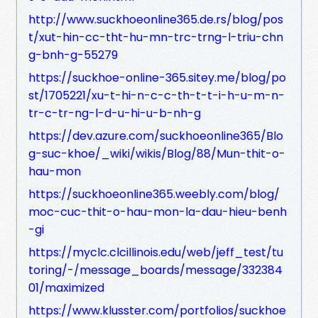
http://www.suckhoeonline365.de.rs/blog/pos
t/xut-hin-cc-tht-hu-mn-trc-trng-l-triu-chn
g-bnh-g-55279
https://suckhoe-online-365.sitey.me/blog/po
st/1705221/xu-t-hi-n-c-c-th-t-t-i-h-u-m-n-
tr-c-tr-ng-l-d-u-hi-u-b-nh-g
https://dev.azure.com/suckhoeonline365/Blo
g-suc-khoe/_wiki/wikis/Blog/88/Mun-thit-o-
hau-mon
https://suckhoeonline365.weebly.com/blog/
moc-cuc-thit-o-hau-mon-la-dau-hieu-benh
-gi
https://myclc.clcillinois.edu/web/jeff_test/tu
toring/-/message_boards/message/332384
01/maximized
https://www.klusster.com/portfolios/suckhoe