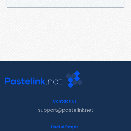
Contact Us
support@pastelink.net
Useful Pages