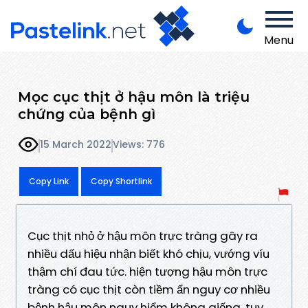
Menu
Mọc cục thịt ở hậu môn là triệu
chứng của bệnh gì
15 March 2022
Views: 776
Copy Link
Copy Shortlink
Cục thịt nhỏ ở hậu môn trực tràng gây ra
nhiều dấu hiệu nhận biết khó chịu, vướng víu
thậm chí đau tức. hiện tượng hậu môn trực
tràng có cục thịt còn tiềm ẩn nguy cơ nhiều
bệnh hậu môn nguy hiểm không giống. tuy