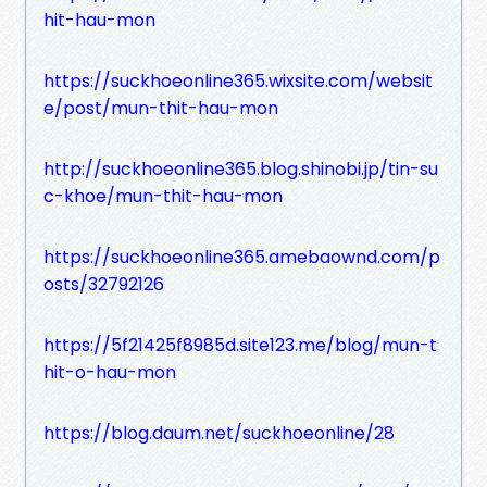
hit-hau-mon
https://suckhoeonline365.wixsite.com/websit
e/post/mun-thit-hau-mon
http://suckhoeonline365.blog.shinobi.jp/tin-su
c-khoe/mun-thit-hau-mon
https://suckhoeonline365.amebaownd.com/p
osts/32792126
https://5f21425f8985d.site123.me/blog/mun-t
hit-o-hau-mon
https://blog.daum.net/suckhoeonline/28