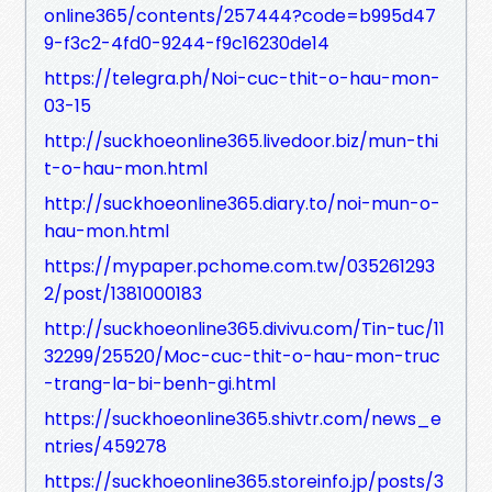
online365/contents/257444?code=b995d47
9-f3c2-4fd0-9244-f9c16230de14
https://telegra.ph/Noi-cuc-thit-o-hau-mon-
03-15
http://suckhoeonline365.livedoor.biz/mun-thi
t-o-hau-mon.html
http://suckhoeonline365.diary.to/noi-mun-o-
hau-mon.html
https://mypaper.pchome.com.tw/035261293
2/post/1381000183
http://suckhoeonline365.divivu.com/Tin-tuc/11
32299/25520/Moc-cuc-thit-o-hau-mon-truc
-trang-la-bi-benh-gi.html
https://suckhoeonline365.shivtr.com/news_e
ntries/459278
https://suckhoeonline365.storeinfo.jp/posts/3