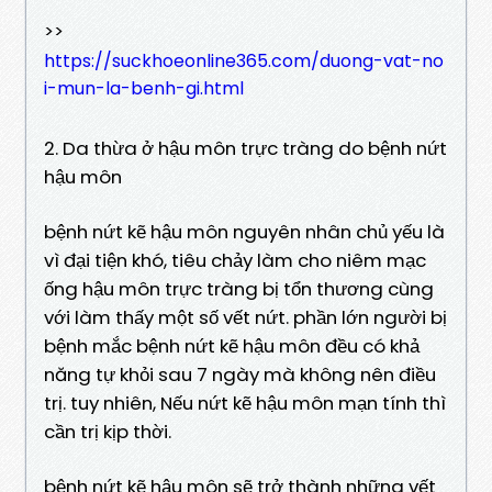
>>
https://suckhoeonline365.com/duong-vat-no
i-mun-la-benh-gi.html
2. Da thừa ở hậu môn trực tràng do bệnh nứt
hậu môn
bệnh nứt kẽ hậu môn nguyên nhân chủ yếu là
vì đại tiện khó, tiêu chảy làm cho niêm mạc
ống hậu môn trực tràng bị tổn thương cùng
với làm thấy một số vết nứt. phần lớn người bị
bệnh mắc bệnh nứt kẽ hậu môn đều có khả
năng tự khỏi sau 7 ngày mà không nên điều
trị. tuy nhiên, Nếu nứt kẽ hậu môn mạn tính thì
cần trị kịp thời.
bệnh nứt kẽ hậu môn sẽ trở thành những vết