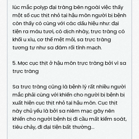
lúc mắc polyp đại tràng bên ngoài việc thấy
một số cục thịt nhỏ tại hậu môn người bị bệnh
còn thấy có cùng với các dấu hiệu như: đại
tiện ra máu tươi, có dịch nhày, trực tràng có
khối u xìu, cơ thể mệt mỏi, sa trực tràng
tương tự như sa đám rối tĩnh mạch.
5. Mọc cục thịt ở hậu môn trực tràng bởi vì sa
trực tràng
Sa trực tràng cũng là bệnh lý rất nhiều người
mắc phải cùng với khiến cho người bị bệnh bị
xuất hiện cục thịt nhỏ tại hậu môn. Cục thịt
này chủ yếu là bởi sa niêm mạc gây nên
khiến cho người bệnh bị đi cầu mất kiểm soát,
tiêu chảy, đi đại tiện bất thường…