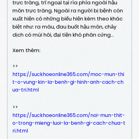
trực tràng, trĩ ngoại tại rìa phía ngoài hậu
môn trực tràng. Ngoài ra người bị bệnh còn
xuất hiện có những biểu hiện kèm theo khác
biệt như: ra máu, đau buốt hậu môn, chảy
dịch có mùi hôi, đại tiện khó phân cứng…
Xem thêm:
>>
https://suckhoeonline365.com/moc-mun-thi
t-o-vung-kin-la-benh-gi-hinh-anh-cach-ch
ua-tri.html
>>
https://suckhoeonline365.com/noi-mun-thit-
o-trong-mieng-luoi-la-benh-gi-cach-chua-t
ri.html