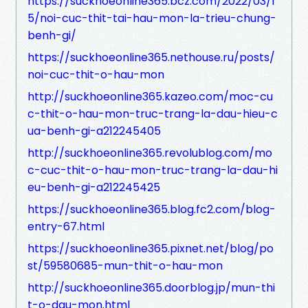
https://suckhoeonline365.bcz.com/2022/03/1
5/noi-cuc-thit-tai-hau-mon-la-trieu-chung-
benh-gi/
https://suckhoeonline365.nethouse.ru/posts/
noi-cuc-thit-o-hau-mon
http://suckhoeonline365.kazeo.com/moc-cu
c-thit-o-hau-mon-truc-trang-la-dau-hieu-c
ua-benh-gi-a212245405
http://suckhoeonline365.revolublog.com/mo
c-cuc-thit-o-hau-mon-truc-trang-la-dau-hi
eu-benh-gi-a212245425
https://suckhoeonline365.blog.fc2.com/blog-
entry-67.html
https://suckhoeonline365.pixnet.net/blog/po
st/59580685-mun-thit-o-hau-mon
http://suckhoeonline365.doorblog.jp/mun-thi
t-o-dau-mon.html