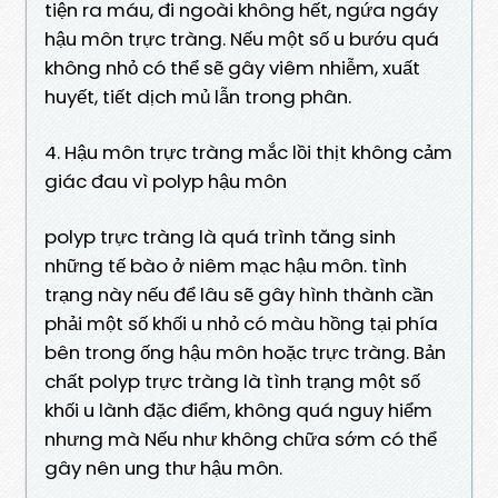
tiện ra máu, đi ngoài không hết, ngứa ngáy
hậu môn trực tràng. Nếu một số u bướu quá
không nhỏ có thể sẽ gây viêm nhiễm, xuất
huyết, tiết dịch mủ lẫn trong phân.
4. Hậu môn trực tràng mắc lồi thịt không cảm
giác đau vì polyp hậu môn
polyp trực tràng là quá trình tăng sinh
những tế bào ở niêm mạc hậu môn. tình
trạng này nếu để lâu sẽ gây hình thành cần
phải một số khối u nhỏ có màu hồng tại phía
bên trong ống hậu môn hoặc trực tràng. Bản
chất polyp trực tràng là tình trạng một số
khối u lành đặc điểm, không quá nguy hiểm
nhưng mà Nếu như không chữa sớm có thể
gây nên ung thư hậu môn.