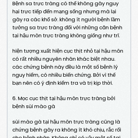
Bệnh sa trực tràng có thể không gây nguy
hại trực tiếp đến mạng sống nhưng mà lại
gây ra các khổ sở. không ít người bệnh lầm
tưởng sa trực tràng đối với những căn bệnh
tại hậu môn trực tràng không giống như trĩ.
hiện tượng xuất hiện cục thịt nhỏ tại hậu môn
có rất nhiều nguyên nhân khác biệt nhau.
các chứng bệnh này đều là một số bệnh lý
nguy hiểm, có nhiều biến chứng. Bởi vì thế
bạn nên có ý định kiểm tra và trị kịp thời.
6. Mọc cục thịt tại hậu môn trực tràng bởi
bệnh sùi mào gà
sùi mào gà tại hậu môn trực tràng cũng là
chứng bệnh gây ra không ít khó chịu, rắc rối
cho bệnh nhân, Không chỉ có vậy một số tai