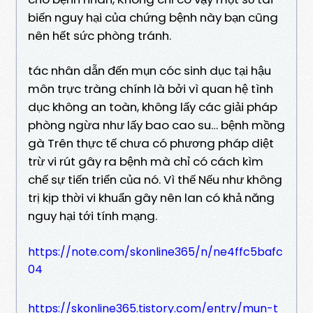
biến nguy hại của chứng bệnh này bạn cũng
nên hết sức phòng tránh.
tác nhân dẫn đến mụn cóc sinh dục tại hậu
môn trực tràng chính là bởi vì quan hệ tình
dục không an toàn, không lấy các giải pháp
phòng ngừa như lấy bao cao su… bệnh mồng
gà Trên thực tế chưa có phương pháp diệt
trừ vi rút gây ra bệnh mà chỉ có cách kìm
chế sự tiến triển của nó. Vì thế Nếu như không
trị kịp thời vi khuẩn gây nên lan có khả năng
nguy hại tới tính mạng.
https://note.com/skonline365/n/ne4ffc5bafc
04
https://skonline365.tistory.com/entry/mun-t