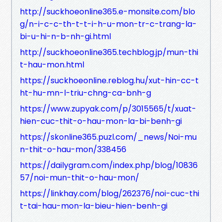
http://suckhoeonline365.e-monsite.com/blo
g/n-i-c-c-th-t-t-i-h-u-mon-tr-c-trang-la-
bi-u-hi-n-b-nh-gi.html
http://suckhoeonline365.techblog.jp/mun-thi
t-hau-mon.html
https://suckhoeonline.reblog.hu/xut-hin-cc-t
ht-hu-mn-l-triu-chng-ca-bnh-g
https://www.zupyak.com/p/3015565/t/xuat-
hien-cuc-thit-o-hau-mon-la-bi-benh-gi
https://skonline365.puzl.com/_news/Noi-mu
n-thit-o-hau-mon/338456
https://dailygram.com/index.php/blog/10836
57/noi-mun-thit-o-hau-mon/
https://linkhay.com/blog/262376/noi-cuc-thi
t-tai-hau-mon-la-bieu-hien-benh-gi