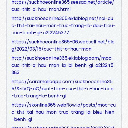
https://suckhoeonline365.seesaa.net/article/
cuc-thit-o-hau-mon.html
http://suckhoeonline365.eklablog.net/noi-cu
c-thit-tai-hau-mon-truc-trang-la-dau-hieu-
cua-benh-gi-a212245377
https://suckhoeonline365-06.webself.net/blo
g/2022/03/15/cuc-thit-o-hau-mon
http://suckhoeonline365.eklablog.com/moc-
cuc-thit-o-hau-mon-la-bi-benh-gi-a212245
383
https://caramellaapp.com/suckhoeonline36
5/SziIVQ-aC/xuat-hien-cuc-thit-o-hau-mon
-truc-trang-la-benh-gi
https://skonline365.webflow.io/posts/moc-cu
c-thit-tai-hau-mon-truc-trang-la-bieu-hien
-benh-gi