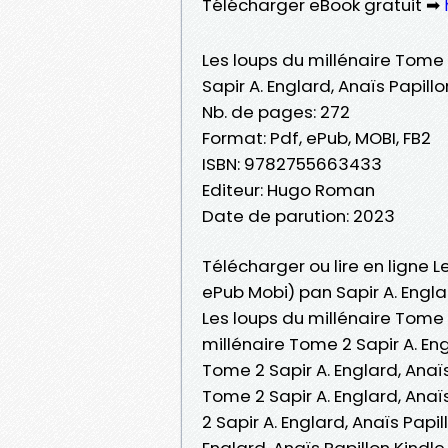
Télécharger eBook gratuit ➡
Les loups du millénaire Tome
Sapir A. Englard, Anaïs Papillo
Nb. de pages: 272
Format: Pdf, ePub, MOBI, FB2
ISBN: 9782755663433
Editeur: Hugo Roman
Date de parution: 2023
Télécharger ou lire en ligne L
ePub Mobi) pan Sapir A. Englar
Les loups du millénaire Tome 2
millénaire Tome 2 Sapir A. Eng
Tome 2 Sapir A. Englard, Anaïs 
Tome 2 Sapir A. Englard, Anaï
2 Sapir A. Englard, Anaïs Papi
Englard, Anaïs Papillon Kindle