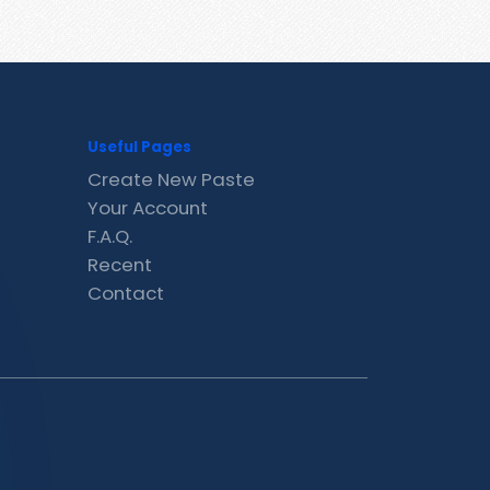
Useful Pages
Create New Paste
Your Account
F.A.Q.
Recent
Contact