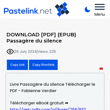
Menu
DOWNLOAD [PDF] {EPUB}
Passagère du silence
26 July 2024
Views: 225
Copy Link
Copy Shortlink
Livre Passagère du silence Télécharger le
PDF - Fabienne Verdier
Télécharger eBook gratuit ➡
http://get-pdfs.com/pl/livres/755/937