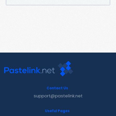
Contact Us
support@pastelink.net
Useful Pages