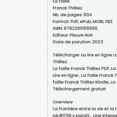
La faille
Franck Thilliez
Nb. de pages: 504
Format: Pdf, ePub, MOBI, FB2
ISBN: 9782265155565
Editeur: Fleuve Noir
Date de parution: 2023
Télécharger ou lire en ligne L
Thilliez.
La faille Franck Thilliez PDF, La
Lire en ligne , La faille Franck 
faille Franck Thilliez Kindle, La
Téléchargement gratuit
Overview
La frontière entre la vie et l
n&#039;y paraît... Une interpe