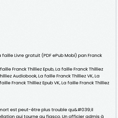
a faille Livre gratuit (PDF ePub Mobi) pan Franck
 faille Franck Thilliez Epub, La faille Franck Thilliez
Thilliez Audiobook, La faille Franck Thilliez VK, La
 faille Franck Thilliez Epub VK, La faille Franck Thilliez
a mort est peut-être plus trouble qu&#039;il
llation qui tourne au fiasco. Un officier admis à