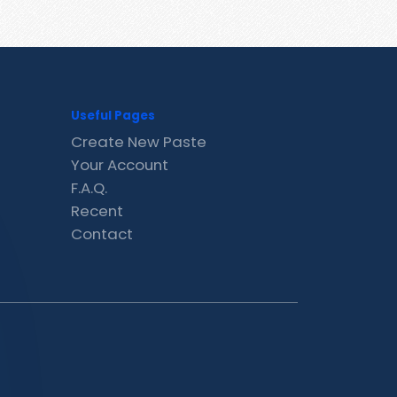
Useful Pages
Create New Paste
Your Account
F.A.Q.
Recent
Contact