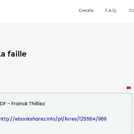
Create
F.A.Q.
C
 faille
DF - Franck Thilliez
http://ebooksharez.info/pl/livres/125564/989