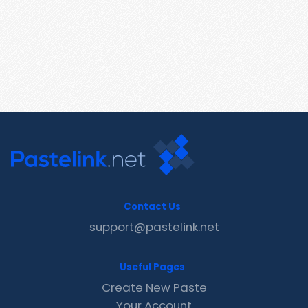
Contact Us
support@pastelink.net
Useful Pages
Create New Paste
Your Account