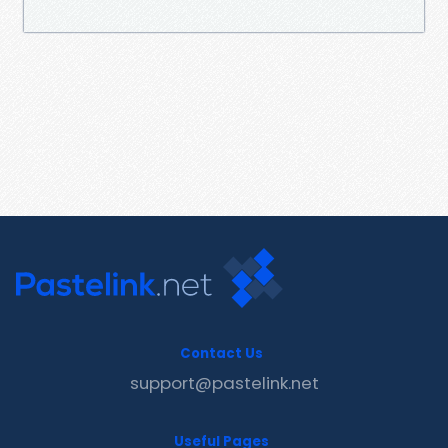
Contact Us
support@pastelink.net
Useful Pages