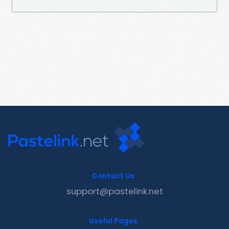
Contact Us
support@pastelink.net
Useful Pages