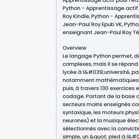
Python - Apprentissage actif 
Roy Kindle, Python - Apprentis
Jean-Paul Roy Epub VK, Python
enseignant Jean-Paul Roy T
Overview
Le langage Python permet, da
complexes, mais il se répan
lycée à l&#039;université, par
notamment mathématiques. C
puis, à travers 130 exercice
codage. Partant de la base a
secteurs moins enseignés co
syntaxique, les moteurs physi
neurones) et la musique élec
sélectionnés avec la convic
simple, un &quot; pied à l&#0