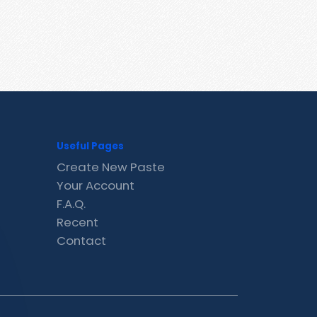
Useful Pages
Create New Paste
Your Account
F.A.Q.
Recent
Contact