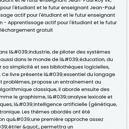
pour l'étudiant et le futur enseignant Jean-Paul
sage actif pour l'étudiant et le futur enseignant
 - Apprentissage actif pour l'étudiant et le futur
éléchargement gratuit
ns l&#039;industrie, de piloter des systèmes
d aussi dans le monde de l&#039;éducation, du
 sa simplicité et ses bibliothèques logicielles,
e livre présente l&#039;essentiel du langage
s et problèmes, propose un entraînement au
lgorithmique classique, il aborde ensuite des
mme le graphisme, l&#039;analyse lexicale et
ques, l&#039;intelligence artificielle (génétique,
tronique. Les thèmes abordés ont été
tion qu&#039;une première approche assez
39;étrier &quot;, permettra un