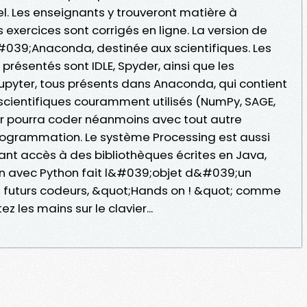
. Les enseignants y trouveront matière à
 exercices sont corrigés en ligne. La version de
&#039;Anaconda, destinée aux scientifiques. Les
présentés sont IDLE, Spyder, ainsi que les
pyter, tous présents dans Anaconda, qui contient
s scientifiques couramment utilisés (NumPy, SAGE,
cteur pourra coder néanmoins avec tout autre
rogrammation. Le système Processing est aussi
ant accès à des bibliothèques écrites en Java,
n avec Python fait l&#039;objet d&#039;un
les futurs codeurs, &quot;Hands on ! &quot; comme
z les mains sur le clavier...