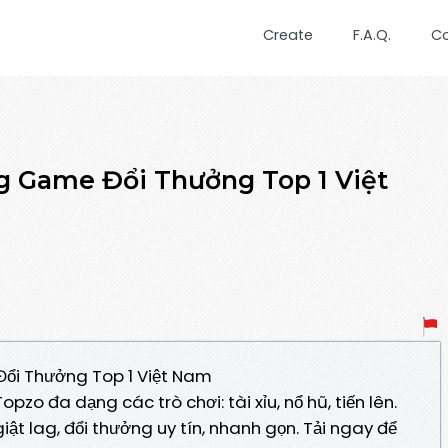
Create
F.A.Q.
C
ổng Game Đổi Thưởng Top 1 Việt
Đổi Thưởng Top 1 Việt Nam
pzo đa dạng các trò chơi: tài xỉu, nổ hũ, tiến lên.
 lag, đổi thưởng uy tín, nhanh gọn. Tải ngay để