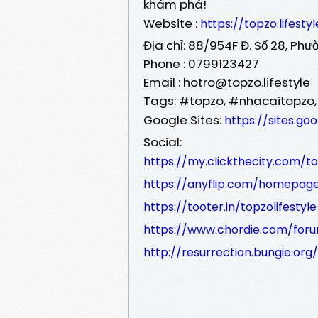
khám phá!
Website :
https://topzo.lifestyl
Địa chỉ: 88/954F Đ. Số 28, Phư
Phone : 0799123427
Email : hotro@topzo.lifestyle
Tags: #topzo, #nhacaitopzo,
Google Sites:
https://sites.go
Social:
https://my.clickthecity.com/to
https://anyflip.com/homepag
https://tooter.in/topzolifestyle
https://www.chordie.com/foru
http://resurrection.bungie.org