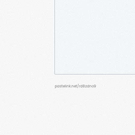
pastelink.net/rd8zdno9