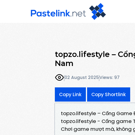
topzo.lifestyle – C
Nam
02 August 2025
Views: 97
Copy Link
Copy Shortlink
topzo.lifestyle – Cổng Game 
topzo.lifestyle - Cổng game To
Chơi game mượt mà, không giật