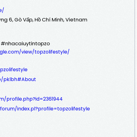
e/
ờng 6, Gò Vấp, Hồ Chí Minh, Vietnam
 #nhacaiuytintopzo
ogle.com/view/topzolifestyle/
pzolifestyle
e/pklbh#About
m/profile.php?id=2361944
/forum/index.pl?profile=topzolifestyle