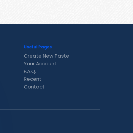
Useful Pages
Create New Paste
Your Account
F.A.Q.
Recent
Contact