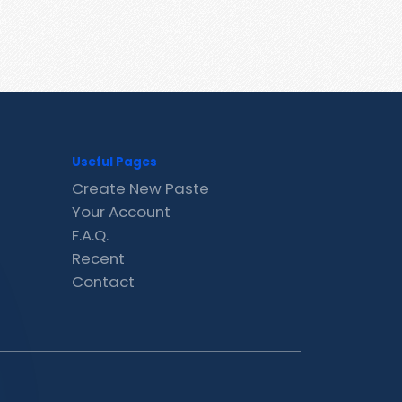
Useful Pages
Create New Paste
Your Account
F.A.Q.
Recent
Contact