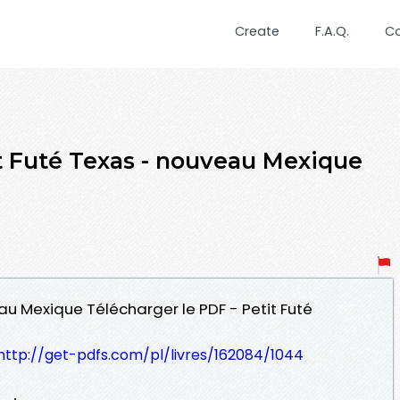
Create
F.A.Q.
C
t Futé Texas - nouveau Mexique
eau Mexique Télécharger le PDF - Petit Futé
http://get-pdfs.com/pl/livres/162084/1044