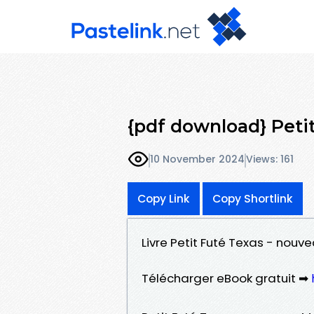
{pdf download} Peti
10 November 2024
Views: 161
Copy Link
Copy Shortlink
Livre Petit Futé Texas - nouv
Télécharger eBook gratuit ➡