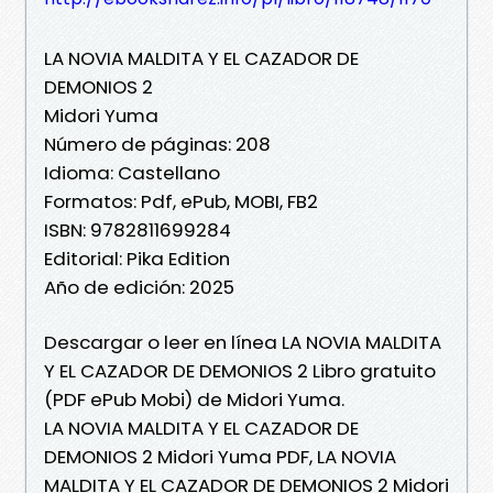
LA NOVIA MALDITA Y EL CAZADOR DE
DEMONIOS 2
Midori Yuma
Número de páginas: 208
Idioma: Castellano
Formatos: Pdf, ePub, MOBI, FB2
ISBN: 9782811699284
Editorial: Pika Edition
Año de edición: 2025
Descargar o leer en línea LA NOVIA MALDITA
Y EL CAZADOR DE DEMONIOS 2 Libro gratuito
(PDF ePub Mobi) de Midori Yuma.
LA NOVIA MALDITA Y EL CAZADOR DE
DEMONIOS 2 Midori Yuma PDF, LA NOVIA
MALDITA Y EL CAZADOR DE DEMONIOS 2 Midori