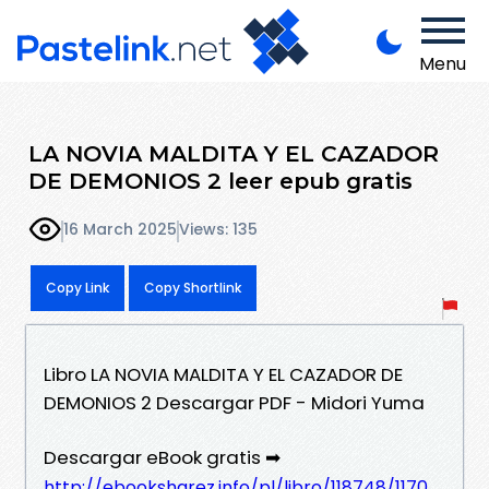
Menu
LA NOVIA MALDITA Y EL CAZADOR
DE DEMONIOS 2 leer epub gratis
16 March 2025
Views: 135
Copy Link
Copy Shortlink
Libro LA NOVIA MALDITA Y EL CAZADOR DE
DEMONIOS 2 Descargar PDF - Midori Yuma
Descargar eBook gratis ➡
http://ebooksharez.info/pl/libro/118748/1170