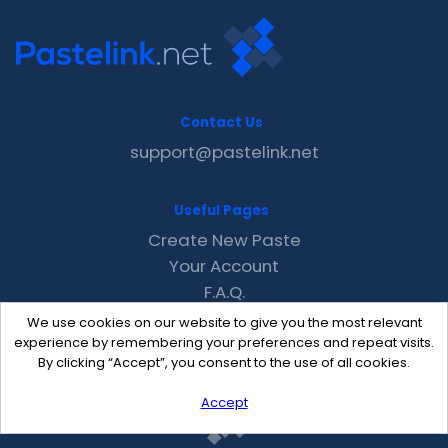
Contact Us
support@pastelink.net
Useful Pages
Create New Paste
Your Account
F.A.Q.
Recent
We use cookies on our website to give you the most relevant
Contact
experience by remembering your preferences and repeat visits.
By clicking “Accept”, you consent to the use of all cookies.
Accept