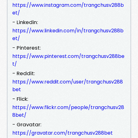
https://www.instagram.com/trangchusv288b
et/
- Linkedin:
https://www.linkedin.com/in/trangchusv288b
et/
- Pinterest:
https://www.pinterest.com/trangchusv288be
t/
- Reddit:
https://www.reddit.com/user/trangchusv288
bet
- Flick:
https://www.flickr.com/people/trangchusv28
8bet/
- Gravatar:
https://gravatar.com/trangchusv288bet