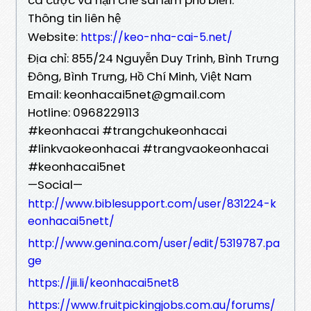
Thông tin liên hệ
Website:
https://keo-nha-cai-5.net/
Địa chỉ: 855/24 Nguyễn Duy Trinh, Bình Trưng
Đông, Bình Trưng, Hồ Chí Minh, Việt Nam
Email: keonhacai5net@gmail.com
Hotline: 0968229113
#keonhacai #trangchukeonhacai
#linkvaokeonhacai #trangvaokeonhacai
#keonhacai5net
—Social—
http://www.biblesupport.com/user/831224-k
eonhacai5nett/
http://www.genina.com/user/edit/5319787.pa
ge
https://jii.li/keonhacai5net8
https://www.fruitpickingjobs.com.au/forums/