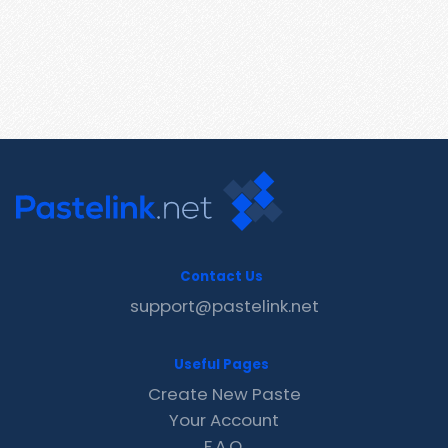
Contact Us
support@pastelink.net
Useful Pages
Create New Paste
Your Account
F.A.Q.