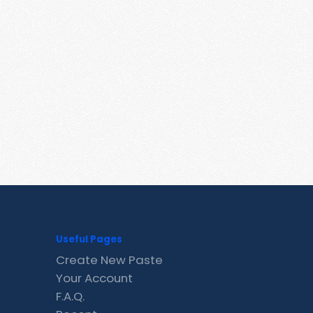
Useful Pages
Create New Paste
Your Account
F.A.Q.