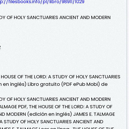
p://filesbooks.info/pl/libro/98911/1029
TUDY OF HOLY SANCTUARIES ANCIENT AND MODERN
2
E HOUSE OF THE LORD: A STUDY OF HOLY SANCTUARIES
en inglés) Libro gratuito (PDF ePub Mobi) de
TUDY OF HOLY SANCTUARIES ANCIENT AND MODERN
TALMAGE PDF, THE HOUSE OF THE LORD: A STUDY OF
D MODERN (edición en inglés) JAMES E. TALMAGE
: A STUDY OF HOLY SANCTUARIES ANCIENT AND
MES E. TALMAGE Leer en línea , THE HOUSE OF THE