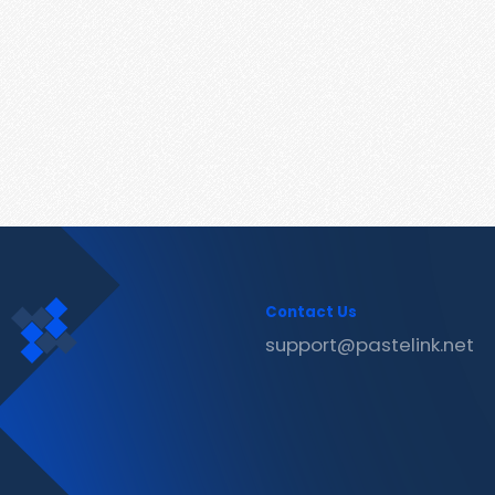
Contact Us
support@pastelink.net