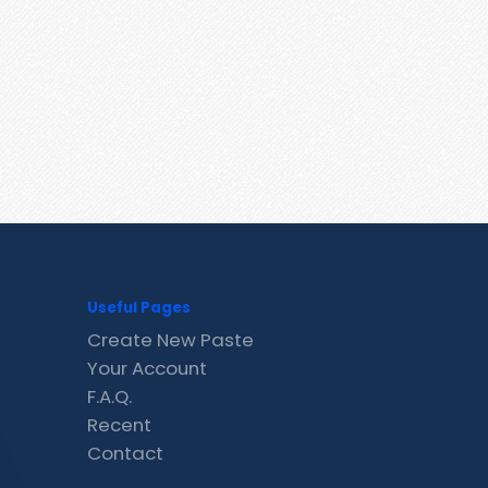
Useful Pages
Create New Paste
Your Account
F.A.Q.
Recent
Contact