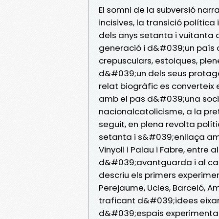
El somni de la subversió nar
incisives, la transició polític
dels anys setanta i vuitanta
generació i d&#039;un país q
crepusculars, estoiques, ple
d&#039;un dels seus protago
relat biogràfic es converteix 
amb el pas d&#039;una societa
nacionalcatolicisme, a la pr
seguit, en plena revolta polít
setanta i s&#039;enllaça amb 
Vinyoli i Palau i Fabre, entre 
d&#039;avantguarda i al catala
descriu els primers experimen
Perejaume, Ucles, Barceló, Am
traficant d&#039;idees eixam
d&#039;espais experimentals 