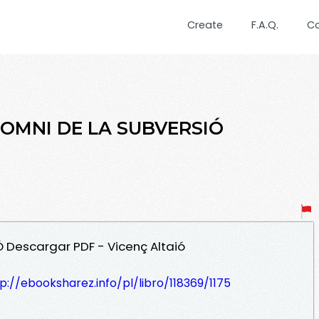
Create
F.A.Q.
C
 SOMNI DE LA SUBVERSIÓ
Ó Descargar PDF - Vicenç Altaió
p://ebooksharez.info/pl/libro/118369/1175