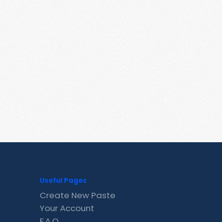
Useful Pages
Create New Paste
Your Account
F.A.Q.