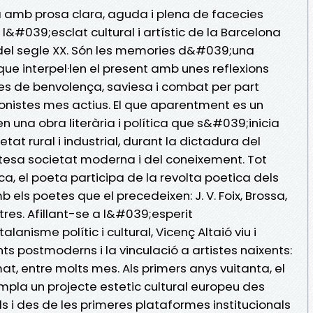
ra amb prosa clara, aguda i plena de facecies
a i l&#039;esclat cultural i artístic de la Barcelona
 del segle XX. Són les memories d&#039;una
ue interpel·len el present amb unes reflexions
nes de benvolença, saviesa i combat per part
nistes mes actius. El que aparentment es un
en una obra literària i política que s&#039;inicia
t rural i industrial, durant la dictadura del
etesa societat moderna i del coneixement. Tot
ica, el poeta participa de la revolta poetica dels
els poetes que el precedeixen: J. V. Foix, Brossa,
altres. Afillant-se a l&#039;esperit
nisme polític i cultural, Vicenç Altaió viu i
ts postmoderns i la vinculació a artistes naixents:
at, entre molts mes. Als primers anys vuitanta, el
pla un projecte estetic cultural europeu des
i des de les primeres plataformes institucionals