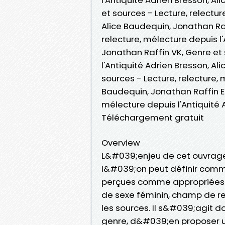
et sources - Lecture, relectur
Alice Baudequin, Jonathan Ra
relecture, mélecture depuis l
Jonathan Raffin VK, Genre et 
l'Antiquité Adrien Bresson, Al
sources - Lecture, relecture, 
Baudequin, Jonathan Raffin Ep
mélecture depuis l'Antiquité 
Téléchargement gratuit
Overview
L&#039;enjeu de cet ouvrage 
l&#039;on peut définir comm
perçues comme appropriées au
de sexe féminin, champ de re
les sources. Il s&#039;agit d
genre, d&#039;en proposer u