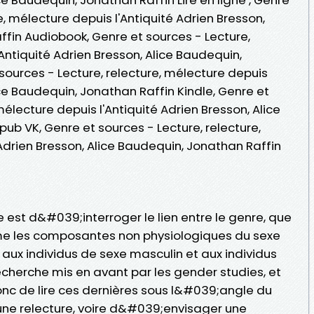
e, mélecture depuis l'Antiquité Adrien Bresson,
ffin Audiobook, Genre et sources - Lecture,
'Antiquité Adrien Bresson, Alice Baudequin,
sources - Lecture, relecture, mélecture depuis
ice Baudequin, Jonathan Raffin Kindle, Genre et
mélecture depuis l'Antiquité Adrien Bresson, Alice
ub VK, Genre et sources - Lecture, relecture,
Adrien Bresson, Alice Baudequin, Jonathan Raffin
est d&#039;interroger le lien entre le genre, que
e les composantes non physiologiques du sexe
x individus de sexe masculin et aux individus
cherche mis en avant par les gender studies, et
onc de lire ces dernières sous l&#039;angle du
ne relecture, voire d&#039;envisager une