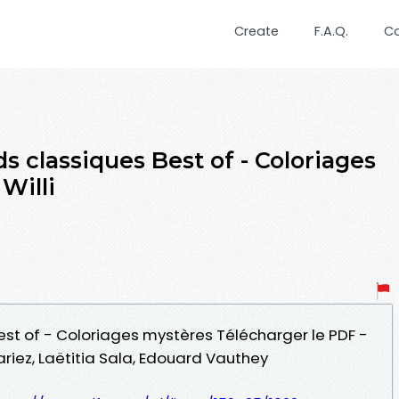
Create
F.A.Q.
C
s classiques Best of - Coloriages
Willi
est of - Coloriages mystères Télécharger le PDF -
ariez, Laëtitia Sala, Edouard Vauthey