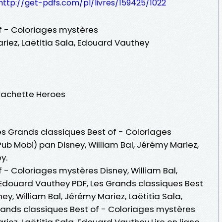
http://get-pdfs.com/pl/livres/159425/1022
f - Coloriages mystères
ariez, Laëtitia Sala, Edouard Vauthey
 Hachette Heroes
Les Grands classiques Best of - Coloriages
Pub Mobi) pan Disney, William Bal, Jérémy Mariez,
y.
 - Coloriages mystères Disney, William Bal,
, Edouard Vauthey PDF, Les Grands classiques Best
y, William Bal, Jérémy Mariez, Laëtitia Sala,
ands classiques Best of - Coloriages mystères
riez, Laëtitia Sala, Edouard Vauthey Lire en ligne ,