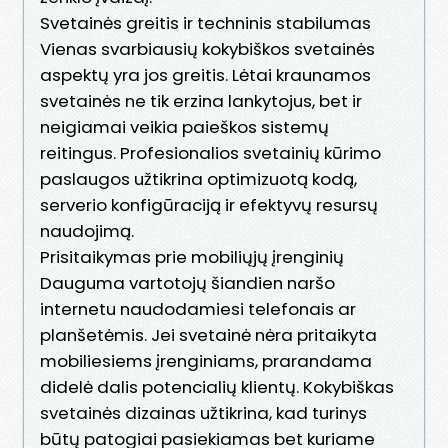
Svetainės greitis ir techninis stabilumas
Vienas svarbiausių kokybiškos svetainės
aspektų yra jos greitis. Lėtai kraunamos
svetainės ne tik erzina lankytojus, bet ir
neigiamai veikia paieškos sistemų
reitingus. Profesionalios svetainių kūrimo
paslaugos užtikrina optimizuotą kodą,
serverio konfigūraciją ir efektyvų resursų
naudojimą.
Prisitaikymas prie mobiliųjų įrenginių
Dauguma vartotojų šiandien naršo
internetu naudodamiesi telefonais ar
planšetėmis. Jei svetainė nėra pritaikyta
mobiliesiems įrenginiams, prarandama
didelė dalis potencialių klientų. Kokybiškas
svetainės dizainas užtikrina, kad turinys
būtų patogiai pasiekiamas bet kuriame