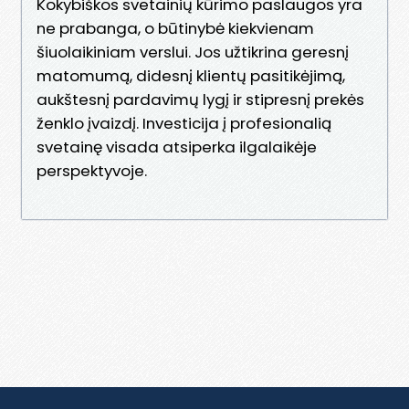
Kokybiškos svetainių kūrimo paslaugos yra
ne prabanga, o būtinybė kiekvienam
šiuolaikiniam verslui. Jos užtikrina geresnį
matomumą, didesnį klientų pasitikėjimą,
aukštesnį pardavimų lygį ir stipresnį prekės
ženklo įvaizdį. Investicija į profesionalią
svetainę visada atsiperka ilgalaikėje
perspektyvoje.