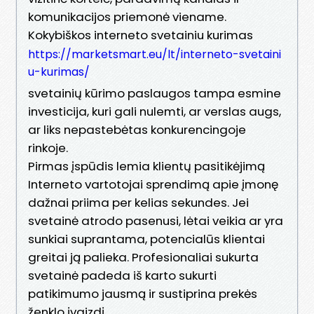
komunikacijos priemonė viename.
Kokybiškos interneto svetainiu kurimas
https://marketsmart.eu/lt/interneto-svetaini
u-kurimas/
svetainių kūrimo paslaugos tampa esmine
investicija, kuri gali nulemti, ar verslas augs,
ar liks nepastebėtas konkurencingoje
rinkoje.
Pirmas įspūdis lemia klientų pasitikėjimą
Interneto vartotojai sprendimą apie įmonę
dažnai priima per kelias sekundes. Jei
svetainė atrodo pasenusi, lėtai veikia ar yra
sunkiai suprantama, potencialūs klientai
greitai ją palieka. Profesionaliai sukurta
svetainė padeda iš karto sukurti
patikimumo jausmą ir sustiprina prekės
ženklo įvaizdį.