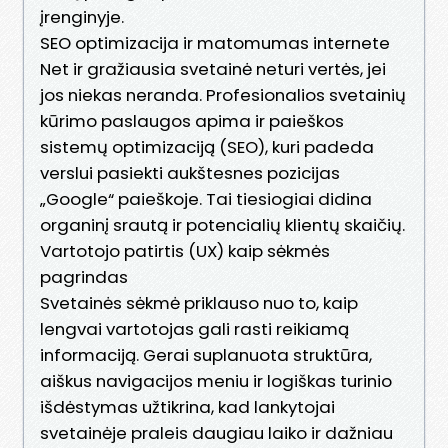
įrenginyje.
SEO optimizacija ir matomumas internete
Net ir gražiausia svetainė neturi vertės, jei
jos niekas neranda. Profesionalios svetainių
kūrimo paslaugos apima ir paieškos
sistemų optimizaciją (SEO), kuri padeda
verslui pasiekti aukštesnes pozicijas
„Google“ paieškoje. Tai tiesiogiai didina
organinį srautą ir potencialių klientų skaičių.
Vartotojo patirtis (UX) kaip sėkmės
pagrindas
Svetainės sėkmė priklauso nuo to, kaip
lengvai vartotojas gali rasti reikiamą
informaciją. Gerai suplanuota struktūra,
aiškus navigacijos meniu ir logiškas turinio
išdėstymas užtikrina, kad lankytojai
svetainėje praleis daugiau laiko ir dažniau