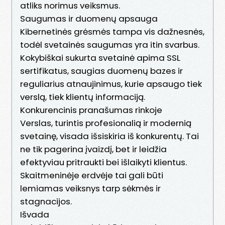
atliks norimus veiksmus.
Saugumas ir duomenų apsauga
Kibernetinės grėsmės tampa vis dažnesnės,
todėl svetainės saugumas yra itin svarbus.
Kokybiškai sukurta svetainė apima SSL
sertifikatus, saugias duomenų bazes ir
reguliarius atnaujinimus, kurie apsaugo tiek
verslą, tiek klientų informaciją.
Konkurencinis pranašumas rinkoje
Verslas, turintis profesionalią ir modernią
svetainę, visada išsiskiria iš konkurentų. Tai
ne tik pagerina įvaizdį, bet ir leidžia
efektyviau pritraukti bei išlaikyti klientus.
Skaitmeninėje erdvėje tai gali būti
lemiamas veiksnys tarp sėkmės ir
stagnacijos.
Išvada