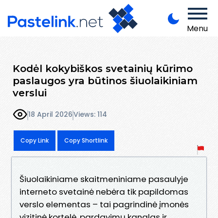
Menu
Kodėl kokybiškos svetainių kūrimo
paslaugos yra būtinos šiuolaikiniam
verslui
18 April 2026
Views: 114
Copy Link
Copy Shortlink
Šiuolaikiniame skaitmeniniame pasaulyje
interneto svetainė nebėra tik papildomas
verslo elementas – tai pagrindinė įmonės
vizitinė kortelė, pardavimų kanalas ir