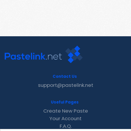
Contact Us
support@pastelink.net
Useful Pages
Create New Paste
Your Account
F.A.Q.