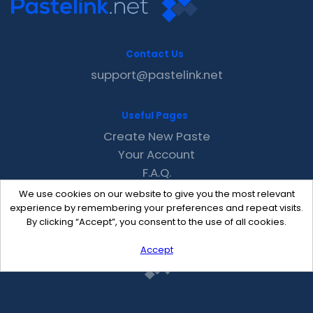
Contact Us
support@pastelink.net
Useful Pages
Create New Paste
Your Account
F.A.Q.
Recent
We use cookies on our website to give you the most relevant
Contact
experience by remembering your preferences and repeat visits.
By clicking “Accept”, you consent to the use of all cookies.
Accept