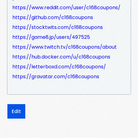
https://www.reddit.com/user/c168coupons/
https://github.com/c168coupons
https://stocktwits.com/c168coupons
https://game8.jp/users/497525
https://www.twitch.tv/c168coupons/about
https://hub.docker.com/u/c168coupons
https://letterboxd.com/c168coupons/
https://gravatar.com/c168coupons
Edit