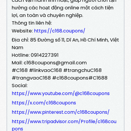
hưởng các hoạt động online một cách tiện
lợi, an toàn và chuyên nghiệp.
Thông tin liên hệ:
Website:
https://c168.coupons/
Địa chỉ: 85 Đường số 11, Dĩ An, Hồ Chí Minh, Việt
Nam
Hotline: 0914227391
Mail: c168coupons@gmail.com
#C168 #linkvaoC168 #trangchuC168
#trangvaoC168 #c168coupons#C1688
Social:
https://www.youtube.com/@c168coupons
https://x.com/c168coupons
https://www.pinterest.com/c168coupons/
https://www.tripadvisor.com/Profile/c168cou
pons