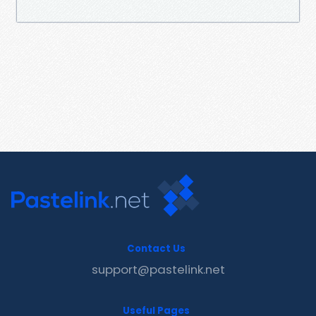
Contact Us
support@pastelink.net
Useful Pages