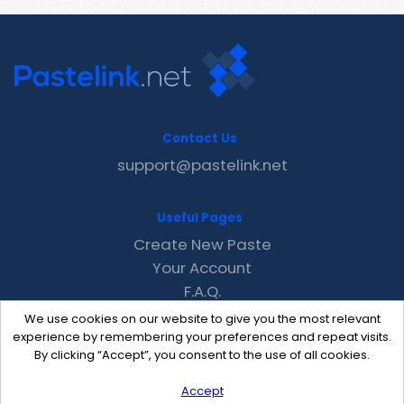
Contact Us
support@pastelink.net
Useful Pages
Create New Paste
Your Account
F.A.Q.
Recent
We use cookies on our website to give you the most relevant
Contact
experience by remembering your preferences and repeat visits.
By clicking “Accept”, you consent to the use of all cookies.
Accept