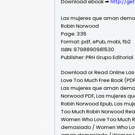
Download ebook ➡
http://ge
Las mujeres que aman dema
Robin Norwood
Page: 336
Format: pdf, ePub, mobi, fb2
ISBN: 9798890981530
Publisher: PRH Grupo Editorial
Download or Read Online L
Love Too Much Free Book (PD
Las mujeres que aman dema
Norwood PDF, Las mujeres 
Robin Norwood Epub, Las m
Too Much Robin Norwood Rea
Women Who Love Too Much R
demasiado / Women Who Love
aman demasiado / Women Who