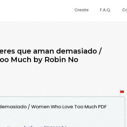
Create
F.A.Q.
C
jeres que aman demasiado /
o Much by Robin No
 demasiado / Women Who Love Too Much PDF