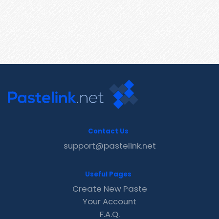
Contact Us
support@pastelink.net
Useful Pages
Create New Paste
Your Account
F.A.Q.