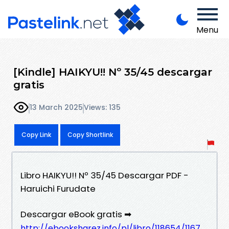
Menu
[Kindle] HAIKYU!! Nº 35/45 descargar
gratis
13 March 2025
Views: 135
Copy Link
Copy Shortlink
Libro HAIKYU!! Nº 35/45 Descargar PDF -
Haruichi Furudate
Descargar eBook gratis ➡
http://ebooksharez.info/pl/libro/118654/1167