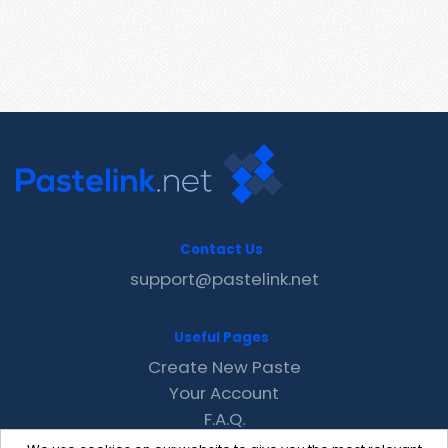
Contact Us
support@pastelink.net
Useful Pages
Create New Paste
Your Account
F.A.Q.
Recent